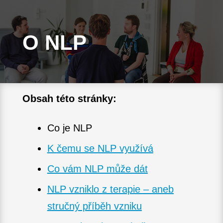
O NLP
Obsah této stránky:
Co je NLP
K
čemu se NLP využívá
Co vám NLP může dát
NLP vzniklo z terapie – aneb
stručný příběh vzniku