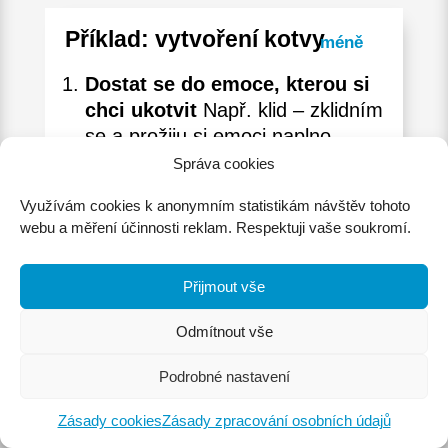
Příklad: vytvoření kotvy
Dostat se do emoce, kterou si
chci ukotvit
Např. klid – zklidním
se a prožiju si emoci naplno.
Aplikovat unikátní spouštěč
Správa cookies
Když cítím klid nejintezivněji,
Využívám cookies k anonymním statistikám návštěv tohoto
např. se dotknu sám sebe nebo
webu a měření účinnosti reklam. Respektuji vaše soukromí.
udělám nějaký pohyb/gesto.
Změna emočního stavu (reset)
Přijmout vše
Dostanu se z té emoce ven,
třeba ji ze sebe vytřepu nebo se
Odmítnout vše
rozesměju.
Test
Spustím spouštěč a
Podrobné nastavení
pozoruju. Pokud mi žádaná
emoce nabíhá v dostatečné
Zásady cookies
Zásady zpracování osobních údajů