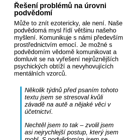
Řešení problémů na úrovni
podvědomí
Může to znít ezotericky, ale není. Naše
podvědomá mysl řídí většinu našeho
myšlení. Komunikuje s námi především
prostřednictvím emocí. Je možné s
podvědomím vědomě komunikovat a
domluvit se na vyřešení nejrůznějších
psychických obtíží a nevyhovujících
mentálních vzorců.
Několik týdnů před psaním tohoto
textu jsem se stresoval kvůli
závadě na autě a nějaké věci v
účetnictví.
Nechtěl jsem to tak – zvolil jsem
asi nejrychlejší postup, který jsem
mohl. S podvědomím jsem se