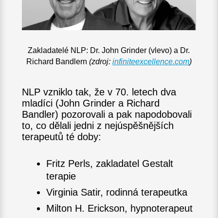
Zakladatelé NLP: Dr. John Grinder (vlevo) a Dr.
Richard Bandlern
(zdroj:
infiniteexcellence.com
)
NLP vzniklo tak, že v 70. letech dva
mladíci (John Grinder a Richard
Bandler) pozorovali a pak napodobovali
to, co dělali jedni z nejúspěšnějších
terapeutů té doby:
Fritz Perls, zakladatel Gestalt
terapie
Virginia Satir, rodinná terapeutka
Milton H. Erickson, hypnoterapeut