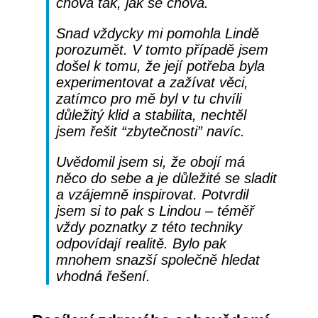
chová tak, jak se chová.
Snad vždycky mi pomohla Lindě
porozumět. V tomto případě jsem
došel k tomu, že její potřeba byla
experimentovat a zažívat věci,
zatímco pro mě byl v tu chvíli
důležitý klid a stabilita, nechtěl
jsem řešit “zbytečnosti” navíc.
Uvědomil jsem si, že obojí má
něco do sebe a je důležité se sladit
a vzájemně inspirovat. Potvrdil
jsem si to pak s Lindou – téměř
vždy poznatky z této techniky
odpovídají realitě. Bylo pak
mnohem snazší společně hledat
vhodná řešení.