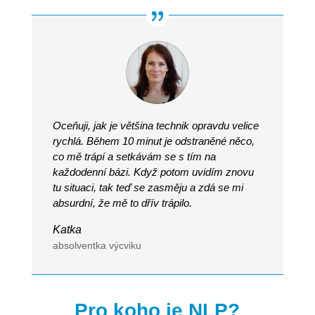
Oceňuji, jak je většina technik opravdu velice
rychlá. Během 10 minut je odstraněné něco,
co mě trápí a setkávám se s tím na
každodenní bázi. Když potom uvidím znovu
tu situaci, tak teď se zasměju a zdá se mi
absurdní, že mě to dřív trápilo.
Katka
absolventka výcviku
Pro koho je NLP?