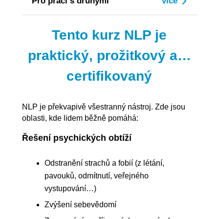
Pro práci s druhými
Tento kurz NLP je
praktický, prožitkový a…
certifikovaný
NLP je překvapivě všestranný nástroj. Zde jsou
oblasti, kde lidem běžně pomáhá:
Řešení psychických obtíží
Odstranění strachů a fobií (z létání,
pavouků, odmítnutí, veřejného
vystupování…)
Zvýšení sebevědomí