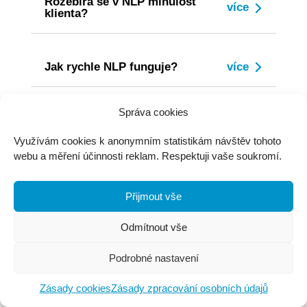
Rozebírá se v NLP minulost
klienta?
Jak rychle NLP funguje?
Správa cookies
Můžu používat NLP na děti?
Využívám cookies k anonymním statistikám návštěv tohoto
webu a měření účinnosti reklam. Respektuji vaše soukromí.
Je NLP manipulativní?
Přijmout vše
Proč mají někteří lidé o NLP
Odmítnout vše
špatné mínění?
Podrobné nastavení
O mně a mém přístupu k
Zásady cookies
Zásady zpracování osobních údajů