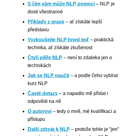
S čím vám může NLP pomoci
– NLP je
dosti všestranné
Příklady z praxe
– ať získáte lepší
představu
Vyzkoušejte NLP hned teď
– praktická
technika, ať získáte zkušenost
Čtyři pilíře NLP
– není to zdaleka jen o
technikách
Jak se NLP naučit
– a podle čeho vybírat
kurz NLP
Časté dotazy
– a napadlo mě přidat i
odpovědi na ně
O autorovi
– tedy o mně, mé kvalifikaci a
přístupu
Další zdroje k NLP
– protože tohle je “jen”