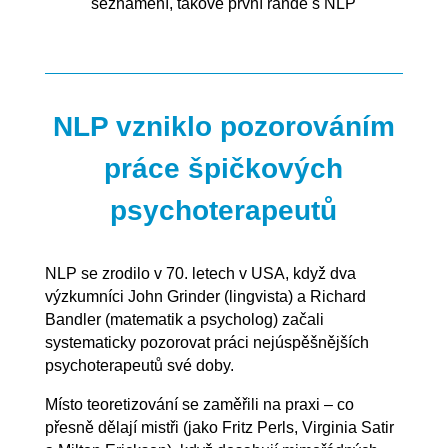
seznámení, takové první rande s NLP
NLP vzniklo pozorováním
práce špičkových
psychoterapeutů
NLP se zrodilo v 70. letech v USA, když dva
výzkumníci John Grinder (lingvista) a Richard
Bandler (matematik a psycholog) začali
systematicky pozorovat práci nejúspěšnějších
psychoterapeutů své doby.
Místo teoretizování se zaměřili na praxi – co
přesně dělají mistři (jako Fritz Perls, Virginia Satir