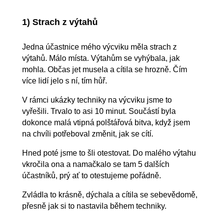
1) Strach z výtahů
Jedna účastnice mého výcviku měla strach z
výtahů. Málo místa. Výtahům se vyhýbala, jak
mohla. Občas jet musela a cítila se hrozně. Čím
více lidí jelo s ní, tím hůř.
V rámci ukázky techniky na výcviku jsme to
vyřešili. Trvalo to asi 10 minut. Součástí byla
dokonce malá vtipná polštářová bitva, když jsem
na chvíli potřeboval změnit, jak se cítí.
Hned poté jsme to šli otestovat. Do malého výtahu
vkročila ona a namačkalo se tam 5 dalších
účastníků, prý ať to otestujeme pořádně.
Zvládla to krásně, dýchala a cítila se sebevědomě,
přesně jak si to nastavila během techniky.