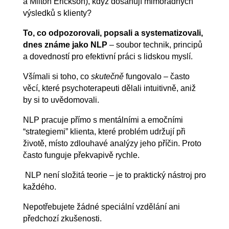
a Milton Erickson), když dosahují mimořádných
výsledků s klienty?
To, co odpozorovali, popsali a systematizovali,
dnes známe jako NLP
– soubor technik, principů
a dovedností pro efektivní práci s lidskou myslí.
Všímali si toho, co
skutečně
fungovalo – často
věcí, které psychoterapeuti dělali intuitivně, aniž
by si to uvědomovali.
NLP pracuje přímo s mentálními a emočními
“strategiemi” klienta, které problém udržují při
životě, místo zdlouhavé analýzy jeho příčin. Proto
často funguje překvapivě rychle.
NLP není složitá teorie – je to praktický nástroj pro
každého.
Nepotřebujete žádné speciální vzdělání ani
předchozí zkušenosti.