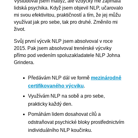
Vystudoval jsem matfyz, ale vždycky mě zajímala
lidská psychika. Když jsem objevil NLP, učarovalo
mi svou efektivitou, praktičností a tím, že jej můžu
využívat jak pro sebe, tak pro druhé. Změnilo mi
život.
Svůj první výcvik NLP jsem absolvoval v roce
2015. Pak jsem absolvoval trenérské výcviky
přímo pod vedením spoluzakladatele NLP Johna
Grindera.
Předávám NLP dál ve formě
mezinárodně
certifikovaného výcviku
.
Využívám NLP na sobě a pro sebe,
prakticky každý den.
Pomáhám lidem dosahovat cílů a
odstraňovat psychické bloky prostřednictvím
individuálního NLP koučinku.