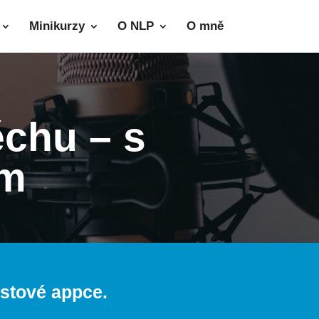
Minikurzy
O NLP
O mně
chu – s
em
astové appce.