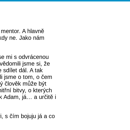
a mentor. A hlavně
kdy ne. Jako nám
 se mi s odvrácenou
ědomili jsme si, že
 sdílet dál. A tak
ili jsme o tom, o čem
ý člověk může být
třní bitvy, o kterých
ak Adam, já… a určitě i
, s čím bojuju já a co