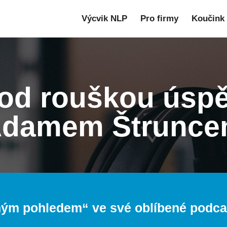
Výcvik NLP
Pro firmy
Koučink
Pod rouškou úspě
damem Štrunc
ným pohledem
“ ve své oblíbené podc