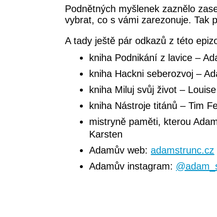
Podnětných myšlenek zaznělo zase 
vybrat, co s vámi zarezonuje. Tak 
A tady ještě pár odkazů z této epiz
kniha Podnikání z lavice – A
kniha Hackni seberozvoj – A
kniha Miluj svůj život – Louis
kniha Nástroje titánů – Tim Fe
mistryně paměti, kterou Adam
Karsten
Adamův web:
adamstrunc.cz
Adamův instagram:
@adam_s