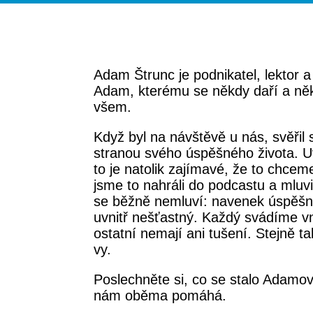
Adam Štrunc je podnikatel, lektor 
Adam, kterému se někdy daří a ně
všem.
Když byl na návštěvě u nás, svěřil
stranou svého úspěšného života. Uv
to je natolik zajímavé, že to chceme
jsme to nahráli do podcastu a mluv
se běžně nemluví: navenek úspěšn
uvnitř nešťastný. Každý svádíme vni
ostatní nemají ani tušení. Stejně t
vy.
Poslechněte si, co se stalo Adamovi
nám oběma pomáhá.