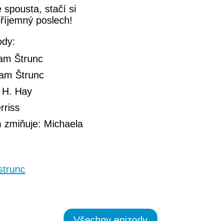
spousta, stačí si
příjemný poslech!
ody:
dam Štrunc
dam Štrunc
e H. Hay
rriss
 zmiňuje: Michaela
trunc
Všechny epizody