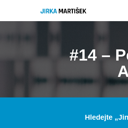
#14 – 
A
Hledejte „
Ji