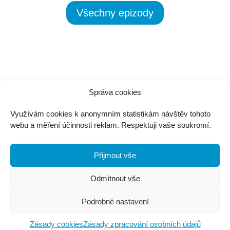
Všechny epizody
Správa cookies
jirka@jirkamartisek.cz
Využívám cookies k anonymním statistikám návštěv tohoto
webu a měření účinnosti reklam. Respektuji vaše soukromí.
Jiří Martišek
IČ: 87103010
vedený u ŽÚ v Kroměříži
Přijmout vše
Třasoňova 3344, Kroměříž
Odmítnout vše
Podrobné nastavení
Zásady zpracování osobních údajů
Zásady cookies
Zásady zpracování osobních údajů