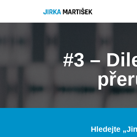
#3 – Di
přer
Hledejte „
Ji