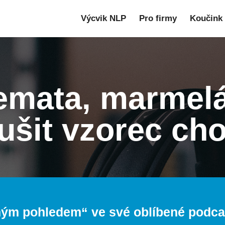
Výcvik NLP
Pro firmy
Koučink
lemata, marmelá
ušit vzorec ch
ným pohledem
“ ve své oblíbené podc