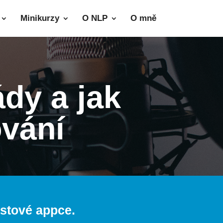
Minikurzy
O NLP
O mně
dy a jak
ování
astové appce.