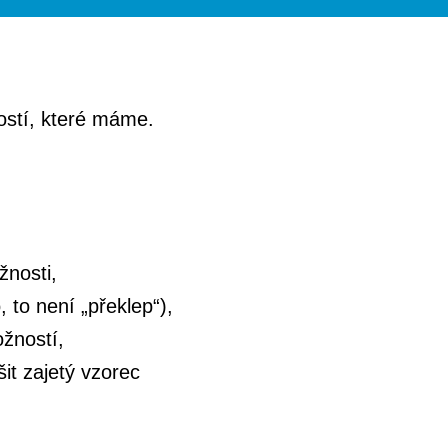
ostí, které máme.
žnosti,
 to není „překlep“),
ožností,
it zajetý vzorec