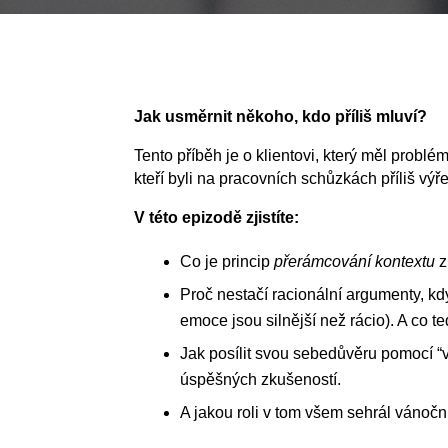
Jak usměrnit někoho, kdo příliš mluví?
Tento příběh je o klientovi, který měl problém
kteří byli na pracovních schůzkách příliš výřeč
V této epizodě zjistíte:
Co je princip
přerámcování kontextu
z
Proč nestačí racionální argumenty, k
emoce jsou silnější než rácio). A co te
Jak posílit svou sebedůvěru pomocí “v
úspěšných zkušeností.
A jakou roli v tom všem sehrál vánočn