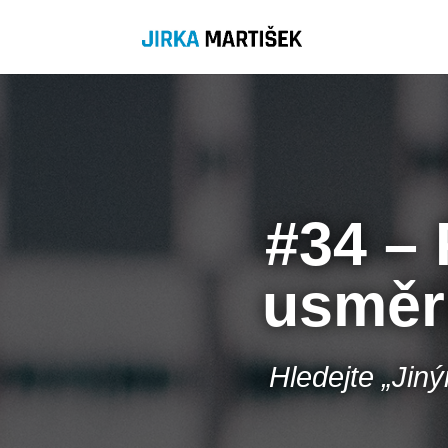
#34 – 
usměr
Hledejte „Jin