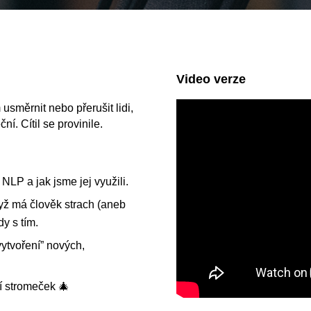
Video verze
 usměrnit nebo přerušit lidi,
ní. Cítil se provinile.
 NLP a jak jsme jej využili.
dyž má člověk strach (aneb
dy s tím.
ytvoření” nových,
í stromeček 🎄