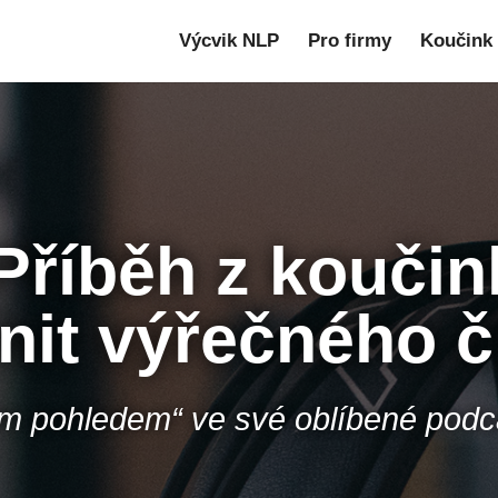
Výcvik NLP
Pro firmy
Koučink
Příběh z kouči
nit výřečného č
ým pohledem“ ve své oblíbené pod