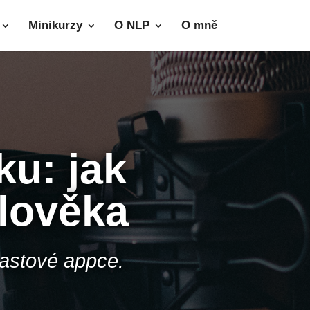
Minikurzy
O NLP
O mně
nku:
jak
lověka
castové appce.