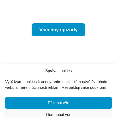
Všechny epizody
Správa cookies
jirka@jirkamartisek.cz
Využívám cookies k anonymním statistikám návštěv tohoto
webu a měření účinnosti reklam. Respektuji vaše soukromí.
Jiří Martišek
IČ: 87103010
vedený u ŽÚ v Kroměříži
Přijmout vše
Třasoňova 3344, Kroměříž
Odmítnout vše