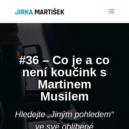
#36 –
Co je a co
není koučink s
Martinem
Musilem
Hledejte „Jiným pohledem“
ve své oblíbené