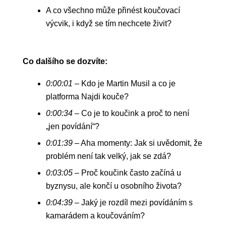
A co všechno může přinést koučovací
výcvik, i když se tím nechcete živit?
Co dalšího se dozvíte:
0:00:01
– Kdo je Martin Musil a co je
platforma Najdi kouče?
0:00:34
– Co je to koučink a proč to není
„jen povídání“?
0:01:39
– Aha momenty: Jak si uvědomit, že
problém není tak velký, jak se zdá?
0:03:05
– Proč koučink často začíná u
byznysu, ale končí u osobního života?
0:04:39
– Jaký je rozdíl mezi povídáním s
kamarádem a koučováním?