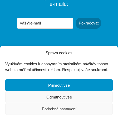
e-mailu:
Pokračovat
Správa cookies
jirka@jirkamartisek.cz
Využívám cookies k anonymním statistikám návštěv tohoto
webu a měření účinnosti reklam. Respektuji vaše soukromí.
Jiří Martišek
IČ: 87103010
vedený u ŽÚ v Kroměříži
Přijmout vše
Třasoňova 3344, Kroměříž
Odmítnout vše
Podrobné nastavení
Zásady zpracování osobních údajů