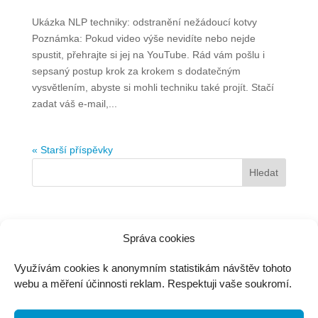
Ukázka NLP techniky: odstranění nežádoucí kotvy
Poznámka: Pokud video výše nevidíte nebo nejde
spustit, přehrajte si jej na YouTube. Rád vám pošlu i
sepsaný postup krok za krokem s dodatečným
vysvětlením, abyste si mohli techniku také projít. Stačí
zadat váš e-mail,...
« Starší příspěvky
Správa cookies
jirka@jirkamartisek.cz
Využívám cookies k anonymním statistikám návštěv tohoto
webu a měření účinnosti reklam. Respektuji vaše soukromí.
Jiří Martišek
IČ: 87103010