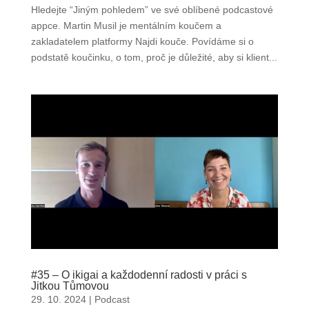
Hledejte “Jiným pohledem” ve své oblíbené podcastové
appce. Martin Musil je mentálním koučem a
zakladatelem platformy Najdi kouče. Povídáme si o
podstatě koučinku, o tom, proč je důležité, aby si klient...
#35 – O ikigai a každodenní radosti v práci s
Jitkou Tůmovou
29. 10. 2024
|
Podcast